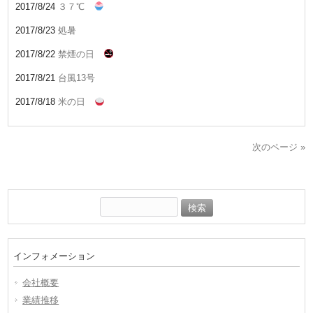
2017/8/24
３７℃
2017/8/23
処暑
2017/8/22
禁煙の日
2017/8/21
台風13号
2017/8/18
米の日
次のページ »
検
索:
インフォメーション
会社概要
業績推移