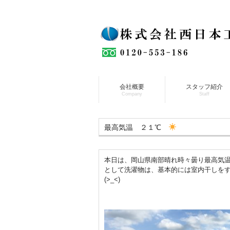
会社概要
スタッフ紹介
Company
Staff
最高気温 ２１℃
本日は、岡山県南部晴れ時々曇り最高気温
として洗濯物は、基本的には室内干しを
(>_<)