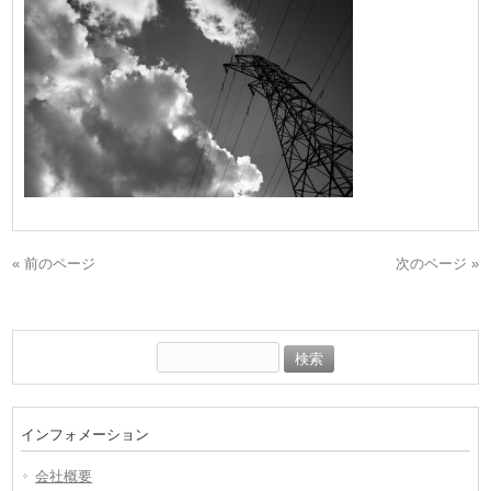
« 前のページ
次のページ »
検
索:
インフォメーション
会社概要