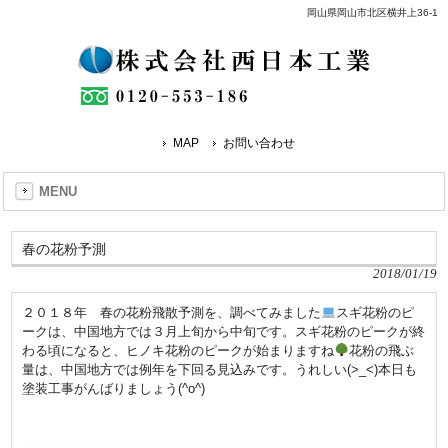
岡山県岡山市北区横井上36-1
MAP
お問い合わせ
MENU
春の花粉予測
2018/01/19
２０１８年 春の花粉飛散予測を、調べてみました
スギ花粉のピ
ークは、中国地方では３月上旬から中旬です。スギ花粉のピークが終
わる頃になると、ヒノキ花粉のピークが始まりますね
花粉の飛ぶ
量は、中国地方では例年を下回る見込みです。うれしい(>_<)本日も
塗装工事がんばりましょう(^o^)