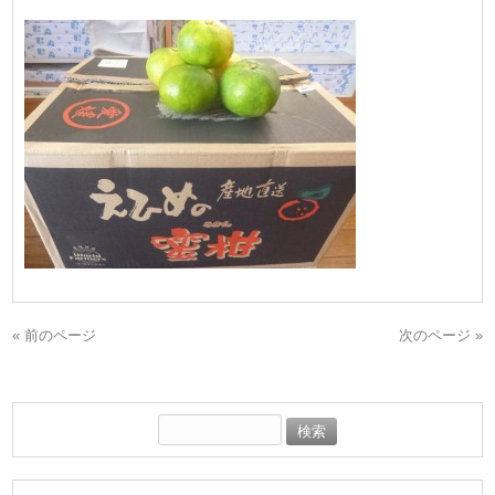
« 前のページ
次のページ »
検
索: