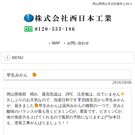
岡山県岡山市北区横井上36-1
MAP
お問い合わせ
MENU
早生みかん
2016/10/06
岡山県南部 晴れ 最高気温は、29℃ 注意報は、出ていません
久しぶりのお天気なので、洗濯日和です
四国支店から早生みかん
が、届きました
早生みかんは温州みかんの種類の一つで、甘みと
酸味のバランスが最も良くビタミンCが、豊富です。ビタミンCが、
体の免疫力を上げてくれるので風邪の予防になりますよ(^^)v本日
も、塗装工事がんばりましょう！！