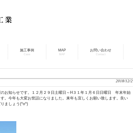
施工事例
MAP
お問い合わせ
Case
MAP
Contact
2018/12/2
暇のお知らせです。１２月２９日土曜日～H３１年１月６日日曜日 年末年始
ます。今年も大変お世話になりました。来年も宜しくお願い致します。良い
ましょう(^o^)