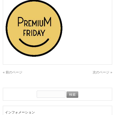
« 前のページ
次のページ »
検
索:
インフォメーション