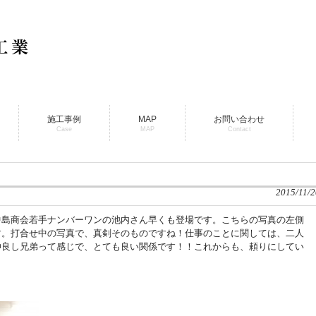
施工事例
MAP
お問い合わせ
Case
MAP
Contact
2015/11/2
中島商会若手ナンバーワンの池内さん早くも登場です。こちらの写真の左側
す。打合せ中の写真で、真剣そのものですね！仕事のことに関しては、二人
仲良し兄弟って感じで、とても良い関係です！！これからも、頼りにしてい