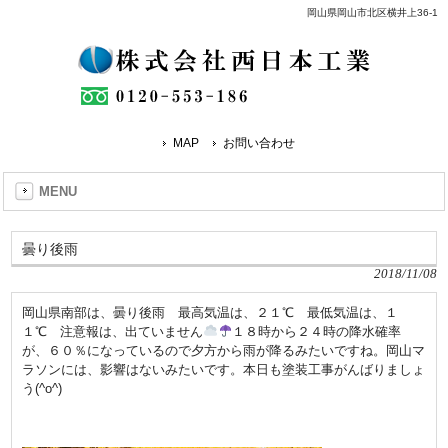
岡山県岡山市北区横井上36-1
MAP
お問い合わせ
MENU
曇り後雨
2018/11/08
岡山県南部は、曇り後雨 最高気温は、２１℃ 最低気温は、１
１℃ 注意報は、出ていません
１８時から２４時の降水確率
が、６０％になっているので夕方から雨が降るみたいですね。岡山マ
ラソンには、影響はないみたいです。本日も塗装工事がんばりましょ
う(^o^)