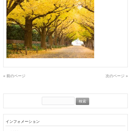
« 前のページ
次のページ »
検
索:
インフォメーション